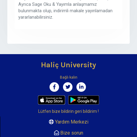
Ayrıca Sage Oku & Yayımla anlaşmamız
bulunmakta olup, indirimli makale yayınlamadan
yararlanabilirsiniz.
Haliç University
Bağlı kalın
Lütfen bize bildirin
geri bildirim
!
Yardım Merkezi
Bize sorun